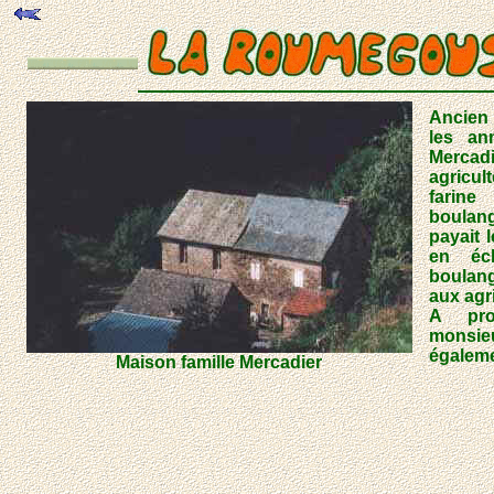
Ancien
les an
Mercadi
agricult
farine
boulan
payait 
en éc
boulan
aux agr
A pro
monsieu
égaleme
Maison famille Mercadier