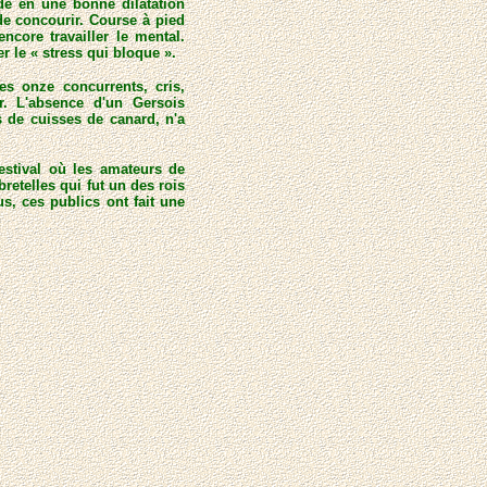
ide en une bonne dilatation
 de concourir. Course à pied
core travailler le mental.
r le « stress qui bloque ».
s onze concurrents, cris,
r. L'absence d'un Gersois
s de cuisses de canard, n'a
festival où les amateurs de
retelles qui fut un des rois
ous, ces publics ont fait une