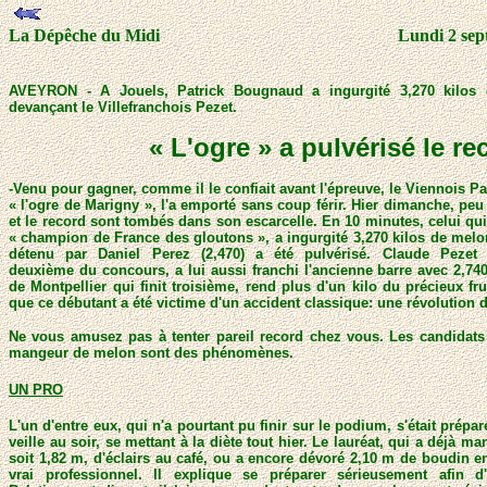
La Dépêche du Midi
Lundi 2 sep
AVEYRON - A Jouels, Patrick Bougnaud a ingurgité 3,270 kilos
devançant le Villefranchois Pezet.
« L'ogre » a pulvérisé le re
-Venu pour gagner, comme il le confiait avant l'épreuve, le Viennois
« l'ogre de Marigny », l'a emporté sans coup férir. Hier dimanche, peu 
et le record sont tombés dans son escarcelle. En 10 minutes, celui qui 
« champion de France des gloutons », a ingurgité 3,270 kilos de melon
détenu par Daniel Perez (2,470) a été pulvérisé. Claude Pezet (V
deuxième du concours, a lui aussi franchi l'ancienne barre avec 2,74
de Montpellier qui finit troisième, rend plus d'un kilo du précieux frui
que ce débutant a été victime d'un accident classique: une révolution 
Ne vous amusez pas à tenter pareil record chez vous. Les candidat
mangeur de melon sont des phénomènes.
UN PRO
L'un d'entre eux, qui n'a pourtant pu finir sur le podium, s'était prépa
veille au soir, se mettant à la diète tout hier. Le lauréat, qui a déjà man
soit 1,82 m, d'éclairs au café, ou a encore dévoré 2,10 m de boudin e
vrai professionnel. Il explique se préparer sérieusement afin d'