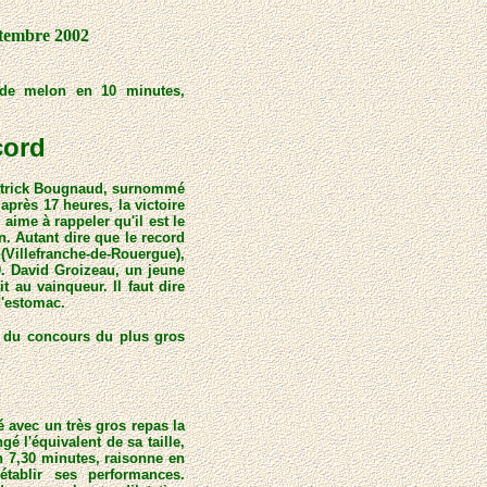
tembre 2002
 de melon en 10 minutes,
cord
 Patrick Bougnaud, surnommé
après 17 heures, la victoire
aime à rappeler qu'il est le
. Autant dire que le record
illefranche-de-Rouergue),
0. David Groizeau, un jeune
t au vainqueur. Il faut dire
d'estomac.
s du concours du plus gros
ré avec un très gros repas la
gé l'équivalent de sa taille,
n 7,30 minutes, raisonne en
établir ses performances.