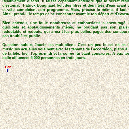
Relativement discret, il laisse cependant entendre que le secret rés
d'estomac. Patrick Bougnaud boit des litres et des litres d'eau avant
et vélo complètent son programme. Mais, précise le même, il faut en
Ainsi, prend-il le temps de se concentrer avant le top départ et d'évacue
Bien entendu, une foule nombreuse et enthousiaste a encouragé le
quolibets et applaudissements mêlés, ne boudant pas son plaisi
redoutable et redouté, qui a écrit les plus belles pages des concour
pas troublé ce public.
Question public, Jouels les multiplient. C'est un peu le sel de ce 
musiques actuelles voisinent avec les tenants de l'accordéon, piano à b
de la fête, hier, l'après-midi et la soirée lui étant consacrés. A eux t
belle affluence: 5.000 personnes en trois jours.