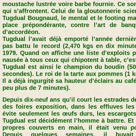
moustache lustrée voire barbe fournie. Ce so
qui s’affrontent. Celui de la gloutonnerie scie
Tugdual Bougnaud, le mental et le footing ma
place prépondérante, contre l’art de banq
d’accordéon.
Tugdual l’avait déjà emporté l’année dernièr
pas battu le record (2,470 kgs en dix minut
1979. Quand on affiche une liste d’exploits 
nausée à tous ceux qui chipotent à table, c’est 
Tugdual est ainsi le champion du boudin (
secondes). Le roi de la tarte aux pommes (1 k
Il a déjà ingurgité sa hauteur d’éclairs au caf
peu plus de 7 minutes).
Depuis dix-neuf ans qu’il court les estrades d
des foires exposition, dans les effluves les
évite seulement les œufs durs, les escargots
Tugdual est décidément l’homme à battre. Et 
propres couverts en main, il était venu p
Depuis quelques semaines, il buvait