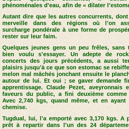
phénoménales d’eau, afin de « dilater l’estom
Autant dire que les autres concurrents, dont
merveille dans des régions où l’on ass
surcharge pondérale à une forme de prospéri
rester sur leur faim.
Quelques jeunes gens un peu frêles, sans t
bien voulu s’essayer. Un adepte de roc
concerts des jours précédents, a aussi te
plaisirs jusqu’à ce que son estomac se rebiff
melon mal mâchés jonchant ensuite le planc
autour de lui. Et oui ; se gaver demande f
apprentissage. Claude Pezet, aveyronnais 
faveurs du public, a fini deuxième comme 
Avec 2,740 kgs, quand même, et en ayant 
chemise.
Tugdual, lui, l’a emporté avec 3,170 kgs. A 
prêt à repartir dans l’un des 24 départemen