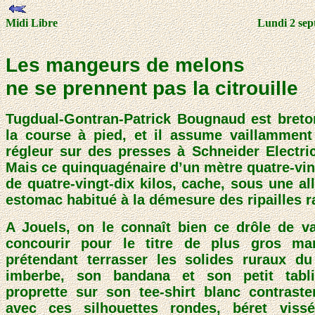
Midi Libre
Lundi 2 sep
Les mangeurs de melons
ne se prennent pas la citrouille
Tugdual-Gontran-Patrick Bougnaud est breton.
la course à pied, et il assume vaillamment
régleur sur des presses à Schneider Electric
Mais ce quinquagénaire d’un mètre quatre-vin
de quatre-vingt-dix kilos, cache, sous une all
estomac habitué à la démesure des ripailles r
A Jouels, on le connaît bien ce drôle de va
concourir pour le titre de plus gros m
prétendant terrasser les solides ruraux d
imberbe, son bandana et son petit tabli
proprette sur son tee-shirt blanc contraste
avec ces silhouettes rondes, béret viss